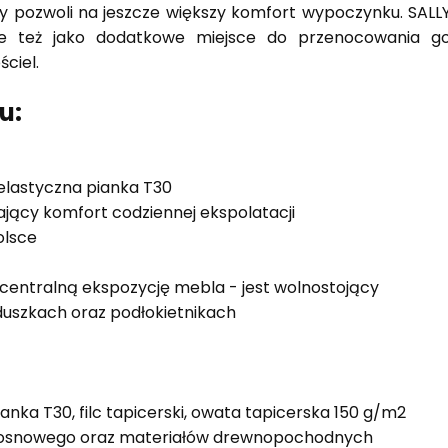
y pozwoli na jeszcze większy komfort wypoczynku. SALLY 
e też jako dodatkowe miejsce do przenocowania gośc
ciel.
u:
 elastyczna pianka T30
jący komfort codziennej ekspolatacji
olsce
centralną ekspozycję mebla - jest wolnostojący
duszkach oraz podłokietnikach
ianka T30, filc tapicerski, owata tapicerska 150 g/m2
osnowego oraz materiałów drewnopochodnych