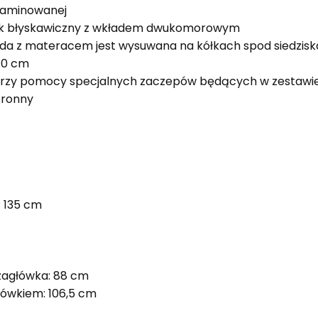
laminowanej
k błyskawiczny z wkładem dwukomorowym
lada z materacem jest wysuwana na kółkach spod siedzis
10 cm
 przy pomocy specjalnych zaczepów będących w zestawi
tronny
: 135 cm
agłówka: 88 cm
ówkiem: 106,5 cm