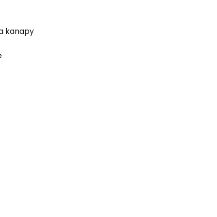
ka kanapy
e