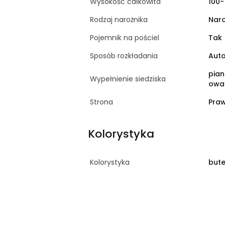
Wysokość całkowita
100-
Rodzaj narożnika
Naro
Pojemnik na pościel
Tak
Sposób rozkładania
Auto
pian
Wypełnienie siedziska
owa
Strona
Pra
Kolorystyka
Kolorystyka
bute