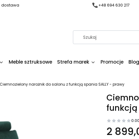
a dostawa
+48 694 630 217
Meble sztruksowe
Strefa marek
Promocje
Blo
Ciemnozielony narożnik do salonu z funkcją spania SALLY - prawy
Ciemnoz
funkcją
0.0
2 899,