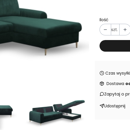
Ilość
szt.
Czas wysyłki
Dostawa
od
Zapytaj o p
Udostępnij