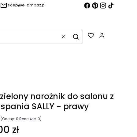
sklep@e-zimpaz.pl
Produkty w k
Wyczyść
Szukaj
g
ielony narożnik do salonu z
 spania SALLY - prawy
0
(Oceny: 0 Recenzje: 0)
00 zł