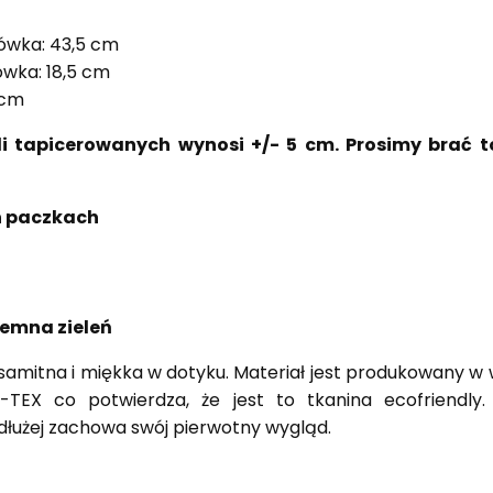
ówka: 43,5 cm
wka: 18,5 cm
 cm
i tapicerowanych wynosi +/- 5 cm. Prosimy brać
h paczkach
iemna zieleń
samitna i miękka w dotyku. Materiał jest produkowany w
-TEX co potwierdza, że jest to tkanina ecofriendl
dłużej zachowa swój pierwotny wygląd.