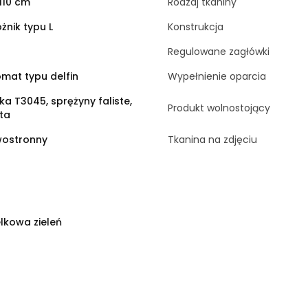
110 cm
Rodzaj tkaniny
żnik typu L
Konstrukcja
Regulowane zagłówki
mat typu delfin
Wypełnienie oparcia
ka T3045, sprężyny faliste,
Produkt wolnostojący
ta
wostronny
Tkanina na zdjęciu
lkowa zieleń