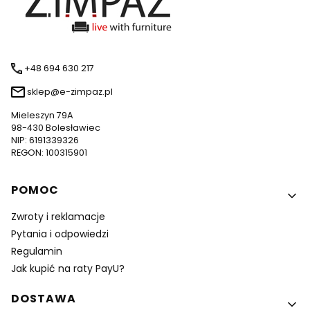
+48 694 630 217
sklep@e-zimpaz.pl
Mieleszyn 79A
98-430 Bolesławiec
NIP: 6191339326
REGON: 100315901
Linki w stopce
POMOC
Zwroty i reklamacje
Pytania i odpowiedzi
Regulamin
Jak kupić na raty PayU?
DOSTAWA