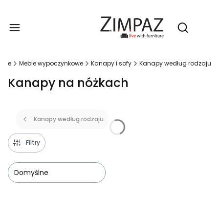
Produ
Otwórz wy
eble
Meble wypoczynkowe
Kanapy i sofy
Kanapy według rodzaju
Kanapy na nóżkach
Kanapy według rodzaju
Filtry
Domyślne
Lista produktów