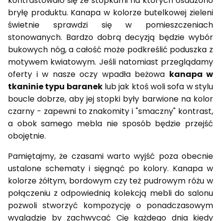
kontrastowało się ze stopkami na których osadzono
bryłę produktu. Kanapa w kolorze butelkowej zieleni
świetnie sprawdzi się w pomieszczeniach
stonowanych. Bardzo dobrą decyzją będzie wybór
bukowych nóg, a całość może podkreślić poduszka z
motywem kwiatowym. Jeśli natomiast przeglądamy
oferty i w nasze oczy wpadła beżowa
kanapa w
tkaninie typu baranek
lub jak ktoś woli sofa w stylu
boucle dobrze, aby jej stopki były barwione na kolor
czarny - zapewni to znakomity i "smaczny" kontrast,
a obok samego mebla nie sposób będzie przejść
obojętnie.
Pamiętajmy, że czasami warto wyjść poza obecnie
ustalone schematy i sięgnąć po kolory. Kanapa w
kolorze żółtym, bordowym czy też pudrowym różu w
połączeniu z odpowiednią kolekcją mebli do salonu
pozwoli stworzyć kompozycję o ponadczasowym
wyglądzie by zachwycać Cię każdego dnia kiedy