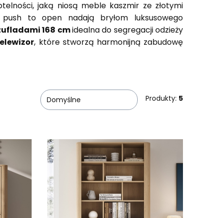
btelności, jaką niosą meble kaszmir ze złotymi
m push to open nadają bryłom luksusowego
zufladami 168 cm
idealna do segregacji odzieży
elewizor
, które stworzą harmonijną zabudowę
Produkty:
5
Domyślne