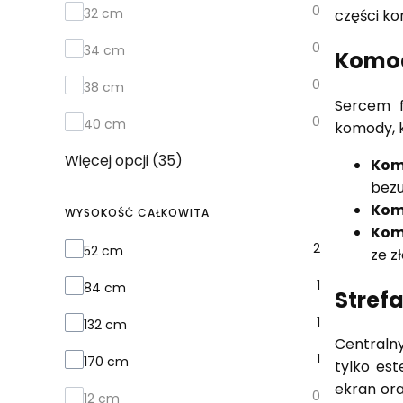
0
32 cm
części ko
0
34 cm
Komod
0
38 cm
Sercem f
0
40 cm
komody, k
Więcej opcji (35)
Kom
bezu
Kom
WYSOKOŚĆ CAŁKOWITA
Kom
Wysokość całkowita
2
52 cm
ze z
1
84 cm
Strefa
1
132 cm
Centralny
1
170 cm
tylko est
ekran ora
0
12 cm