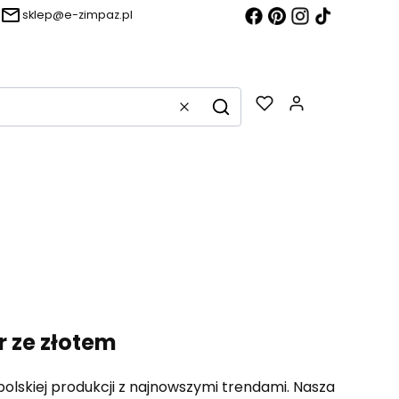
sklep@e-zimpaz.pl
Produkty w k
Wyczyść
Szukaj
g
r ze złotem
olskiej produkcji z najnowszymi trendami. Nasza