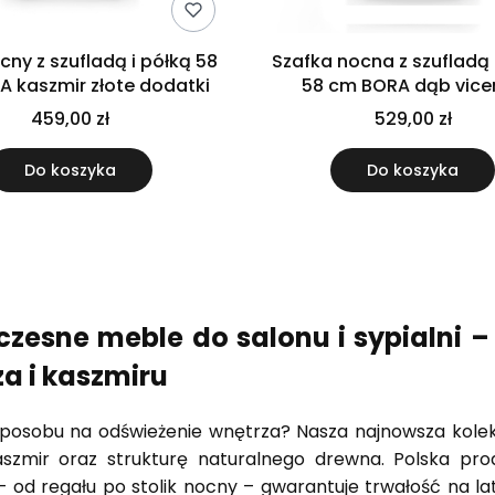
ocny z szufladą i półką 58
Szafka nocna z szufladą 
 kaszmir złote dodatki
58 cm BORA dąb vice
459,00 zł
529,00 zł
Do koszyka
Do koszyka
zesne meble do salonu i sypialni –
a i kaszmiru
sposobu na odświeżenie wnętrza? Nasza najnowsza kole
szmir oraz strukturę naturalnego drewna. Polska prod
 od regału po stolik nocny – gwarantuje trwałość na lat