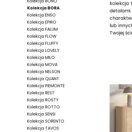
Kolekcja BONO
kolekcja 
Kolekcja BORA
detalami
Kolekcja ENSO
charakter
Kolekcja EPIRO
lub inny
Kolekcja FALUM
Twojej śc
Kolekcja FLOW
Kolekcja FLUFFY
Kolekcja LOVELY
Kolekcja MILO
Kolekcja MOVA
Kolekcja NELSON
Lista 
Kolekcja QUANT
Kolekcja PIEMONTE
Kolekcja REST
Kolekcja ROSTY
Kolekcja ROTTO
Kolekcja SENSI
Kolekcja SORENTO
Kolekcja TAVOS