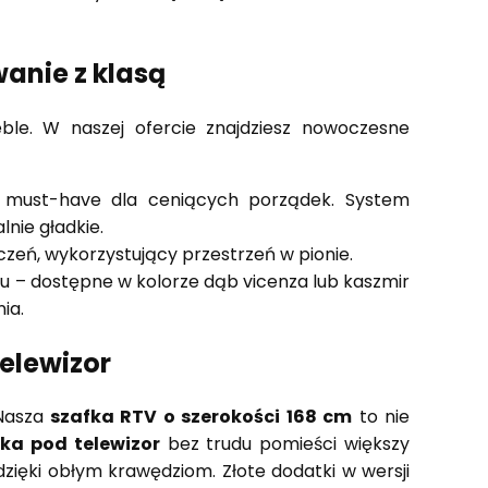
anie z klasą
ble. W naszej ofercie znajdziesz nowoczesne
 must-have dla ceniących porządek. System
nie gładkie.
eń, wykorzystujący przestrzeń w pionie.
 – dostępne w kolorze dąb vicenza lub kaszmir
ia.
telewizor
 Nasza
szafka RTV o szerokości 168 cm
to nie
ka pod telewizor
bez trudu pomieści większy
zięki obłym krawędziom. Złote dodatki w wersji