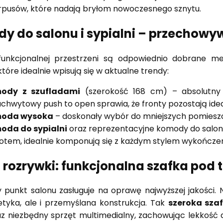
rpusów, które nadają bryłom nowoczesnego sznytu.
y do salonu i sypialni – przechowyw
unkcjonalnej przestrzeni są odpowiednio dobrane me
tóre idealnie wpisują się w aktualne trendy:
ody z szufladami
(szerokość 168 cm) – absolutny
chwytowy push to open sprawia, że fronty pozostają ideal
oda wysoka
– doskonały wybór do mniejszych pomieszcz
oda do sypialni
oraz reprezentacyjne komody do salonu
łotem, idealnie komponują się z każdym stylem wykończen
 rozrywki: funkcjonalna szafka pod 
 punkt salonu zasługuje na oprawę najwyższej jakości.
etyka, ale i przemyślana konstrukcja. Tak
szeroka szaf
z niezbędny sprzęt multimedialny, zachowując lekkość d