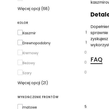
kaszmirow
Więcej opcji (68)
Detale
KOLOR
Dopełnie
Kolor
1
sprawnie 
Kaszmir
zyskujesz
1
Drewnopodobny
wykorzys
0
Kremowy
FAQ
0
Beżowy
0
Szary
Więcej opcji (21)
WYKOŃCZENIE FRONTÓW
Wykończenie frontów
5
matowe