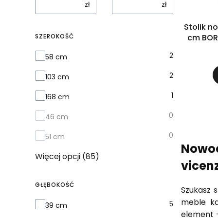
zł
zł
Stolik n
SZEROKOŚĆ
cm BORA
Szerokość
2
58 cm
2
103 cm
1
168 cm
0
46 cm
0
51 cm
Nowoc
Więcej opcji (85)
vicenz
GŁĘBOKOŚĆ
Szukasz 
meble ka
Głębokość
5
39 cm
element –