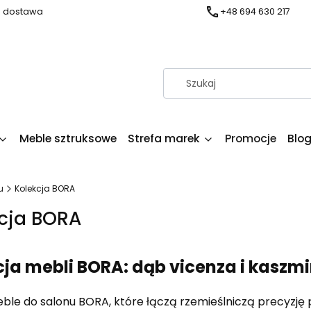
a dostawa
+48 694 630 217
Meble sztruksowe
Strefa marek
Promocje
Blo
u
Kolekcja BORA
cja BORA
ja mebli BORA: dąb vicenza i kaszmi
ble do salonu BORA, które łączą rzemieślniczą precyzję p