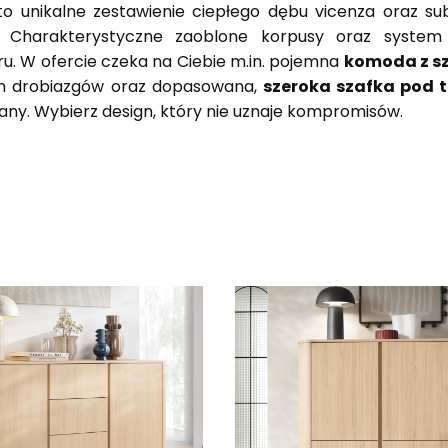
to unikalne zestawienie ciepłego dębu vicenza oraz su
. Charakterystyczne zaoblone korpusy oraz syste
u. W ofercie czeka na Ciebie m.in. pojemna
komoda z s
ch drobiazgów oraz dopasowana,
szeroka szafka pod t
iany. Wybierz design, który nie uznaje kompromisów.
produktów