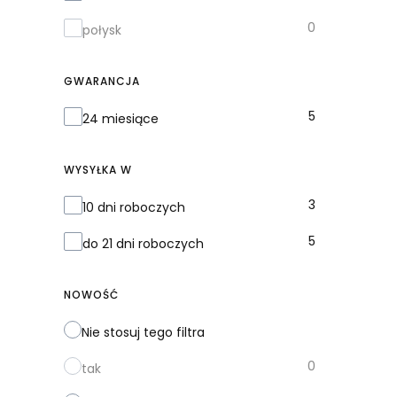
0
połysk
GWARANCJA
Gwarancja
5
24 miesiące
WYSYŁKA W
Wysyłka w
3
10 dni roboczych
5
do 21 dni roboczych
NOWOŚĆ
Nie stosuj tego filtra
0
tak