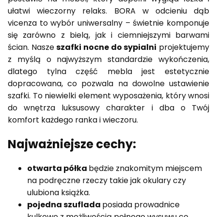
ułatwi wieczorny relaks. BORA w odcieniu dąb
vicenza to wybór uniwersalny – świetnie komponuje
się zarówno z bielą, jak i ciemniejszymi barwami
ścian. Nasze
szafki nocne do sypialni
projektujemy
z myślą o najwyższym standardzie wykończenia,
dlatego tylna część mebla jest estetycznie
dopracowana, co pozwala na dowolne ustawienie
szafki. To niewielki element wyposażenia, który wnosi
do wnętrza luksusowy charakter i dba o Twój
komfort każdego ranka i wieczoru.
Najważniejsze cechy:
otwarta półka
będzie znakomitym miejscem
na podręczne rzeczy takie jak okulary czy
ulubiona książka.
pojedna szuflada
posiada prowadnice
kulkowe z możliwością pełnego wysuwu co