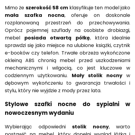
Mimo że
szerokość 58 cm
klasyfikuje ten model jako
mała szafka nocna
, oferuje on doskonale
rozplanowaną przestrzeń do przechowywania.
Oprócz pojemnej szuflady na osobiste drobiazgi,
mebel
posiada otwartą półkę
, która idealnie
sprawdzi się jako miejsce na ulubione książki, czytnik
e-booków czy telefon. Trwałe obrzeża wykończone
okleiną ABS chronią mebel przed uszkodzeniami
mechanicznymi i wilgocią, co jest kluczowe w
codziennym użytkowaniu.
Mały stolik nocny
w
dębowym wykończeniu to gwarancja trwałości i
stylu, który nie wyjdzie z mody przez lata.
Stylowe szafki nocne do sypialni w
nowoczesnym wydaniu
Wybierając odpowiedni
stolik nocny
, warto
postawić na mebel, który dopełni wygląd łóżka i