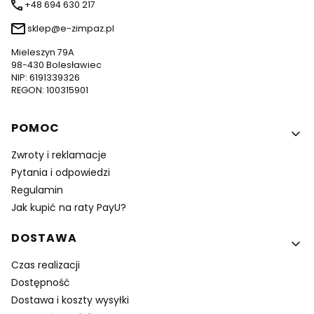
+48 694 630 217
sklep@e-zimpaz.pl
Mieleszyn 79A
98-430 Bolesławiec
NIP: 6191339326
REGON: 100315901
Linki w stopce
POMOC
Zwroty i reklamacje
Pytania i odpowiedzi
Regulamin
Jak kupić na raty PayU?
DOSTAWA
Czas realizacji
Dostępność
Dostawa i koszty wysyłki