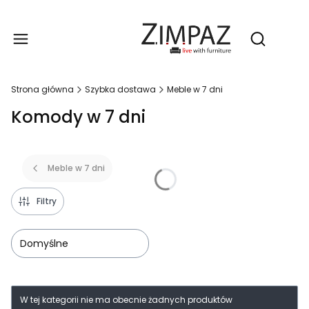
Produ
Otwórz wy
Strona główna
Szybka dostawa
Meble w 7 dni
Komody w 7 dni
Meble w 7 dni
Filtry
Domyślne
Lista produktów
W tej kategorii nie ma obecnie żadnych produktów