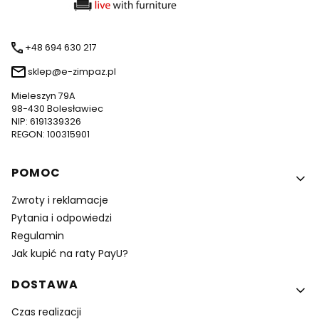
+48 694 630 217
sklep@e-zimpaz.pl
Mieleszyn 79A
98-430 Bolesławiec
NIP: 6191339326
REGON: 100315901
Linki w stopce
POMOC
Zwroty i reklamacje
Pytania i odpowiedzi
Regulamin
Jak kupić na raty PayU?
DOSTAWA
Czas realizacji