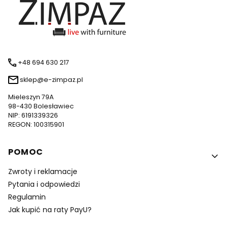
+48 694 630 217
sklep@e-zimpaz.pl
Mieleszyn 79A
98-430 Bolesławiec
NIP: 6191339326
REGON: 100315901
Linki w stopce
POMOC
Zwroty i reklamacje
Pytania i odpowiedzi
Regulamin
Jak kupić na raty PayU?