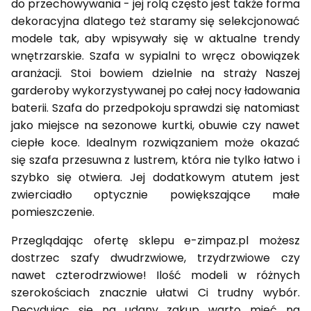
do przechowywania - jej rolą często jest także forma
dekoracyjna dlatego też staramy się selekcjonować
modele tak, aby wpisywały się w aktualne trendy
wnętrzarskie. Szafa w sypialni to wręcz obowiązek
aranżacji. Stoi bowiem dzielnie na straży Naszej
garderoby wykorzystywanej po całej nocy ładowania
baterii. Szafa do przedpokoju sprawdzi się natomiast
jako miejsce na sezonowe kurtki, obuwie czy nawet
ciepłe koce. Idealnym rozwiązaniem może okazać
się szafa przesuwna z lustrem, która nie tylko łatwo i
szybko się otwiera. Jej dodatkowym atutem jest
zwierciadło optycznie powiększające małe
pomieszczenie.
Przeglądając ofertę sklepu e-zimpaz.pl możesz
dostrzec szafy dwudrzwiowe, trzydrzwiowe czy
nawet czterodrzwiowe! Ilość modeli w różnych
szerokościach znacznie ułatwi Ci trudny wybór.
Decydując się na udany zakup warto mieć na