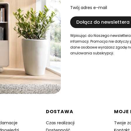
Twój adres e-mail
Dołącz do newslettera
Wpisując do Naszego newslettera
informacji. Promocja nie dotyczy 
dane osobowe wyrażasz zgodę na i
anulowania subskrypcji.
w stopce
DOSTAWA
MOJE
eklamacje
Czas realizacji
Twoje z
odpowiedzi
Dostępność
Kontakt