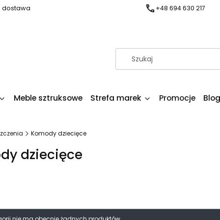
a dostawa
+48 694 630 217
Meble sztruksowe
Strefa marek
Promocje
Blo
zczenia
Komody dziecięce
dy dziecięce
produktów
egorii nie ma obecnie żadnych produktów