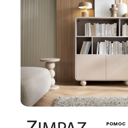
Linki 
POMOC