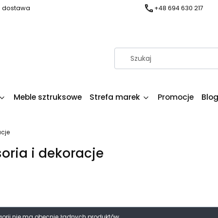
a dostawa
+48 694 630 217
Meble sztruksowe
Strefa marek
Promocje
Blo
acje
oria i dekoracje
produktów
egorii nie ma obecnie żadnych produktów