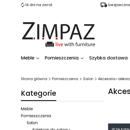
14 dni na zwrot
bezpieczn
Meble
Pomieszczenia
Szybka dostawa
Strona główna
Pomieszczenia
Salon
Akcesoria i dekor
Akces
Kategorie
Meble
Pomieszczenia
Salon
Lista 
Kolekcje do salonu
W tej kat