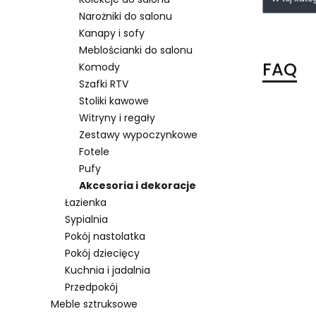
Narożniki do salonu
Kanapy i sofy
Meblościanki do salonu
FAQ
Komody
Szafki RTV
Stoliki kawowe
Witryny i regały
Zestawy wypoczynkowe
Fotele
Pufy
Akcesoria i dekoracje
Łazienka
Sypialnia
Pokój nastolatka
Pokój dziecięcy
Kuchnia i jadalnia
Przedpokój
Meble sztruksowe