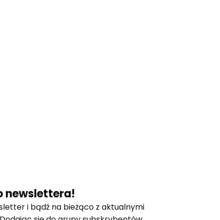
 newslettera!
letter i bądź na bieżąco z aktualnymi
 Dodając się do grupy subskrybentów