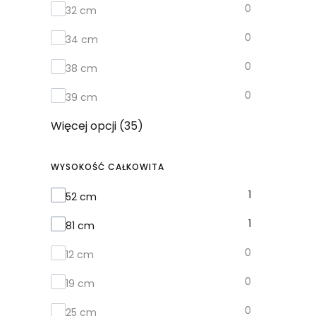
0
32 cm
0
34 cm
0
38 cm
0
39 cm
Więcej opcji (35)
WYSOKOŚĆ CAŁKOWITA
Wysokość całkowita
1
52 cm
1
81 cm
0
12 cm
0
19 cm
0
25 cm