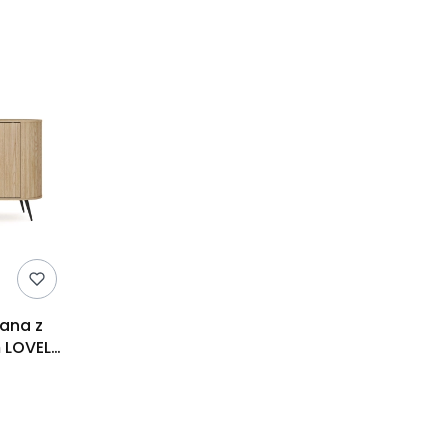
ana z
m LOVELY
mona