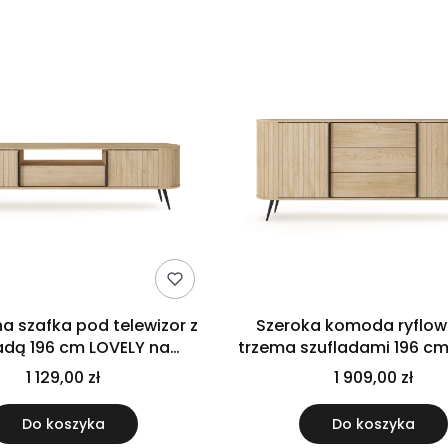
a szafka pod telewizor z
Szeroka komoda ryflow
adą 196 cm LOVELY na
trzema szufladami 196 c
żkach dąb cremona
na nóżkach dąb cre
1 129,00 zł
1 909,00 zł
Do koszyka
Do koszyka