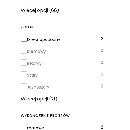
Więcej opcji (68)
KOLOR
Kolor
2
Drewnopodobny
0
Kremowy
0
Beżowy
0
Szary
0
Jasnoszary
Więcej opcji (21)
WYKOŃCZENIE FRONTÓW
Wykończenie frontów
2
matowe