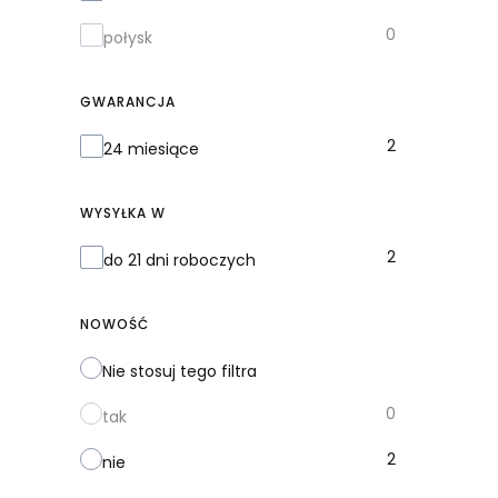
0
połysk
GWARANCJA
Gwarancja
2
24 miesiące
WYSYŁKA W
Wysyłka w
2
do 21 dni roboczych
NOWOŚĆ
Nie stosuj tego filtra
0
tak
2
nie