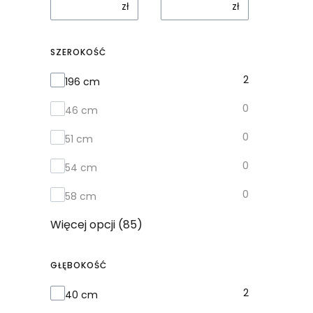
zł
zł
SZEROKOŚĆ
Szerokość
2
196 cm
0
46 cm
0
51 cm
0
54 cm
0
58 cm
Więcej opcji (85)
GŁĘBOKOŚĆ
Głębokość
2
40 cm