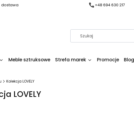
a dostawa
+48 694 630 217
Meble sztruksowe
Strefa marek
Promocje
Blo
u
Kolekcja LOVELY
cja LOVELY
produktów