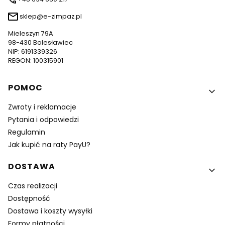
sklep@e-zimpaz.pl
Mieleszyn 79A
98-430 Bolesławiec
NIP: 6191339326
REGON: 100315901
Linki w stopce
POMOC
Zwroty i reklamacje
Pytania i odpowiedzi
Regulamin
Jak kupić na raty PayU?
DOSTAWA
Czas realizacji
Dostępność
Dostawa i koszty wysyłki
Formy płatności