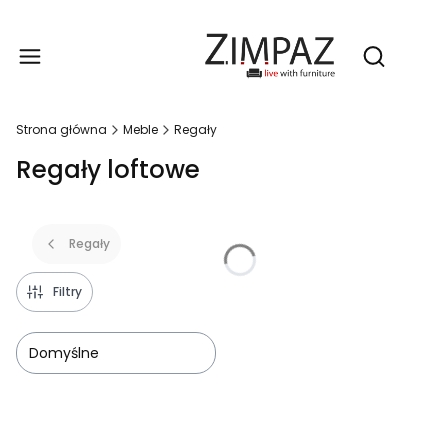
Produ
Otwórz wy
Strona główna
Meble
Regały
Regały loftowe
Regały
Filtry
Domyślne
Lista produktów