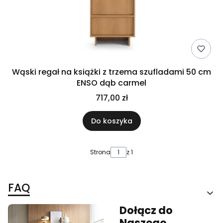
Wąski regał na książki z trzema szufladami 50 cm
ENSO dąb carmel
717,00 zł
Do koszyka
Strona
z 1
FAQ
Dołącz do
Naszego