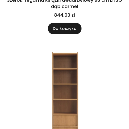
Szeroki regał na książki dwudrzwiowy 98 cm ENSO
dąb carmel
844,00 zł
Do koszyka