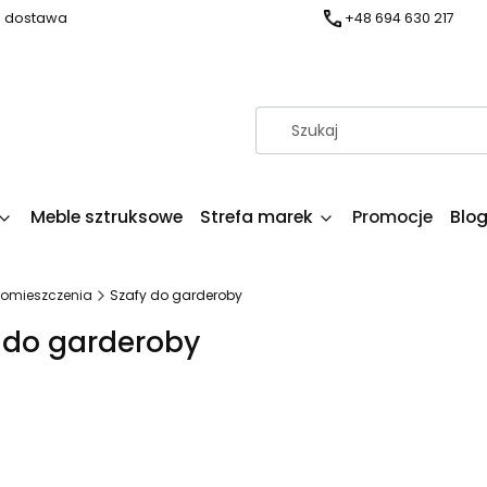
a dostawa
+48 694 630 217
Meble sztruksowe
Strefa marek
Promocje
Blo
pomieszczenia
Szafy do garderoby
 do garderoby
produktów