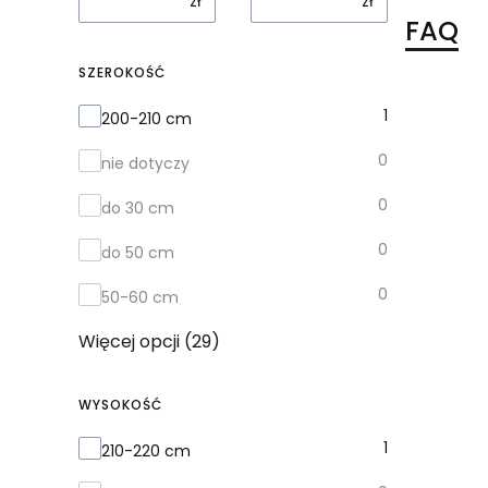
zł
zł
FAQ
SZEROKOŚĆ
Szerokość
1
200-210 cm
0
nie dotyczy
0
do 30 cm
0
do 50 cm
0
50-60 cm
Więcej opcji (29)
WYSOKOŚĆ
Wysokość
1
210-220 cm