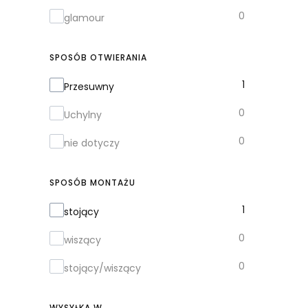
0
glamour
SPOSÓB OTWIERANIA
Sposób otwierania
1
Przesuwny
0
Uchylny
0
nie dotyczy
SPOSÓB MONTAŻU
Sposób montażu
1
stojący
0
wiszący
0
stojący/wiszący
WYSYŁKA W