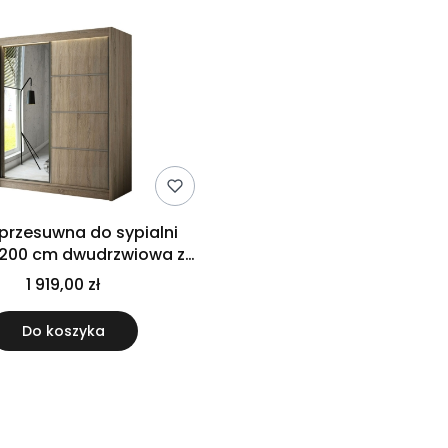
przesuwna do sypialni
200 cm dwudrzwiowa z
 i drążkami na wieszaki
1 919,00 zł
Do koszyka