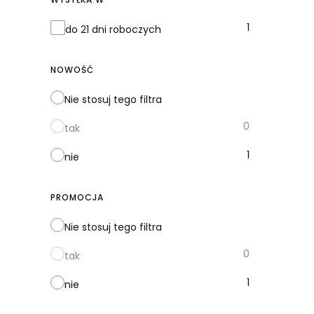
Wysyłka w
1
do 21 dni roboczych
NOWOŚĆ
Nie stosuj tego filtra
0
tak
1
nie
PROMOCJA
Nie stosuj tego filtra
0
tak
1
nie