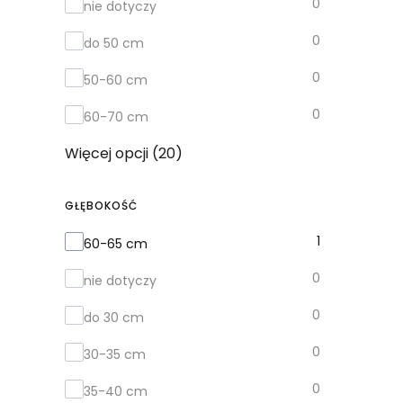
0
nie dotyczy
0
do 50 cm
0
50-60 cm
0
60-70 cm
Więcej opcji (20)
GŁĘBOKOŚĆ
Głębokość
1
60-65 cm
0
nie dotyczy
0
do 30 cm
0
30-35 cm
0
35-40 cm