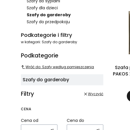
Szafy do sypialni
Szafy dla dzieci
Szafy do garderoby
Szafy do przedpokoju
Koniec menu
Podkategorie i filtry
w kategorii: Szafy do garderoby
Podkategorie
Szafa 
Wróć do: Szafy według pomieszczenia
PAKOS 
Szafy do garderoby
lustrem
Filtry
Wyczyść
CENA
Cena od
Cena do