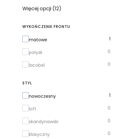
Więcej opcji (12)
WYKOŃCZENIE FRONTU
Wykończenie frontu
1
matowe
0
połysk
0
lacobel
STYL
Styl
1
nowoczesny
0
loft
0
skandynawski
0
klasyczny