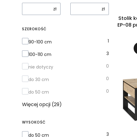
zł
zł
Stolik 
EP-08 p
SZEROKOŚĆ
Szerokość
1
90-100 cm
3
100-110 cm
0
nie dotyczy
0
do 30 cm
0
do 50 cm
Więcej opcji (29)
WYSOKOŚĆ
Wysokość
3
do 50 cm