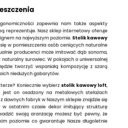
ieszczenia
gonomiczności zapewnia nam także aspekty
bą reprezentuje. Nasz sklep internetowy oferuje
esignem na najwyższym poziomie.
Stolik kawowy
 się w pomieszczenia osób ceniących naturalne
aktualnie producenci może imitować dąb sonoma,
c naturalny surowiec. W pokojach o uniwersalnej
Będzie tworzyć wspaniałą kompozycję z szarą
woich niedużych gabarytów.
terze? Koniecznie wybierz
stolik kawowy loft
,
 a jest on osadzony na metalowych stelażach
 z dawnych fabryk w Naszym sklepie znajdzie się
w ostatnim czasie dekor imitujący strukturę
owadzić swoją aranżację możesz być pewny, że
kim poziomie co gwarantuje Nasze długoletnie