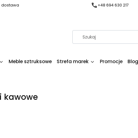
a dostawa
+48 694 630 217
Meble sztruksowe
Strefa marek
Promocje
Blo
ki kawowe
produktów