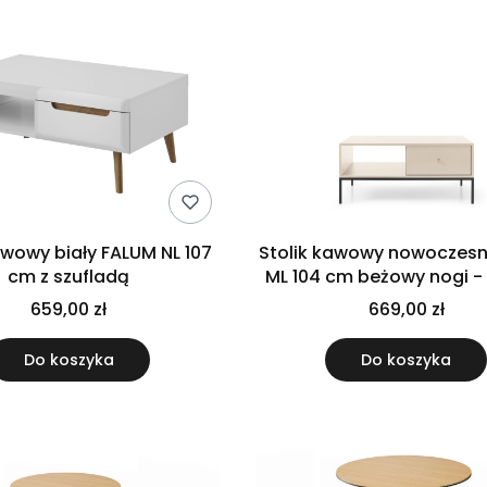
awowy biały FALUM NL 107
Stolik kawowy nowoczes
cm z szufladą
ML 104 cm beżowy nogi -
659,00 zł
669,00 zł
Do koszyka
Do koszyka