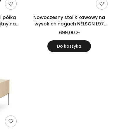
i półką
Nowoczesny stolik kawowy na
ątny na
wysokich nogach NELSON L97
kaszmir/dąb linea
699,00 zł
Do koszyka