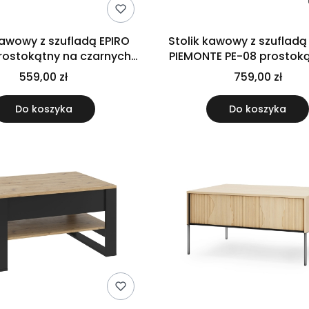
kawowy z szufladą EPIRO
Stolik kawowy z szufladą 
rostokątny na czarnych
PIEMONTE PE-08 prostok
nóżkach kaszmir
wysokich nogach
559,00 zł
759,00 zł
Do koszyka
Do koszyka