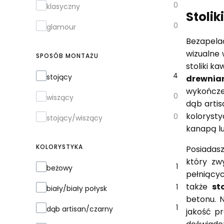
0
klasyczny
Stoli
0
glamour
Bezapela
wizualne 
SPOSÓB MONTAŻU
stoliki k
Sposób montażu
4
stojący
drewnia
wykończen
0
wiszący
dąb artis
koloryst
0
stojący/wiszący
kanapą lu
KOLORYSTYKA
Posiadas
który zw
Kolorystyka
1
beżowy
pełniącyc
także
st
1
biały/biały połysk
betonu. 
1
dąb artisan/czarny
jakość p