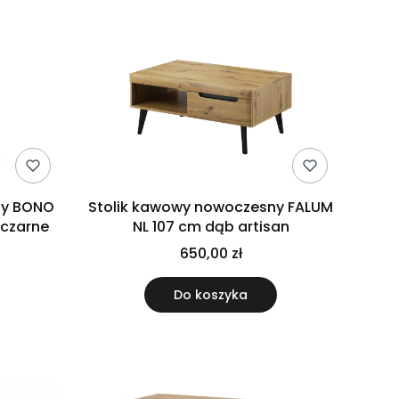
ny BONO
Stolik kawowy nowoczesny FALUM
 czarne
NL 107 cm dąb artisan
650,00 zł
Do koszyka