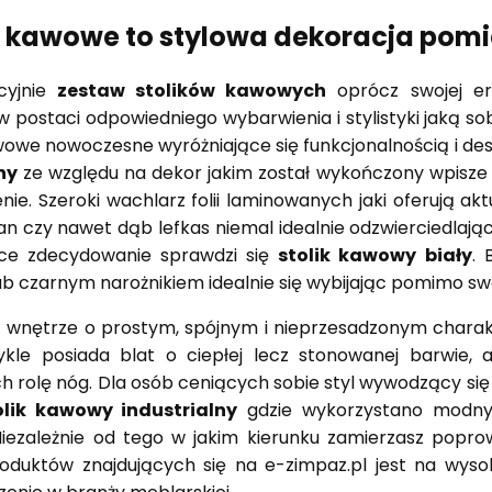
ki kawowe to stylowa dekoracja pom
cyjnie
zestaw stolików kawowych
oprócz swojej er
w postaci odpowiedniego wybarwienia i stylistyki jaką so
awowe nowoczesne wyróżniające się funkcjonalnością i d
ny
ze względu na dekor jakim został wykończony wpisze
ie. Szeroki wachlarz folii laminowanych jaki oferują 
an czy nawet dąb lefkas niemal idealnie odzwierciedlają
yce zdecydowanie sprawdzi się
stolik kawowy biały
. 
b czarnym narożnikiem idealnie się wybijając pomimo s
z wnętrze o prostym, spójnym i nieprzesadzonym charak
ykle posiada blat o ciepłej lecz stonowanej barwie,
h rolę nóg. Dla osób ceniących sobie styl wywodzący się
olik kawowy industrialny
gdzie wykorzystano modny 
Niezależnie od tego w jakim kierunku zamierzasz popr
roduktów znajdujących się na e-zimpaz.pl jest na wyso