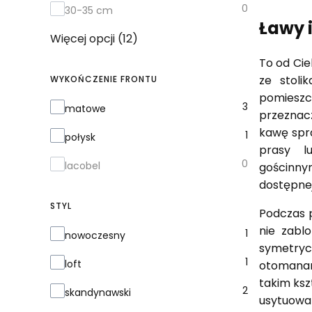
0
30-35 cm
Ławy i
Więcej opcji (12)
To od Cie
ze stol
WYKOŃCZENIE FRONTU
pomiesz
Wykończenie frontu
3
matowe
przeznac
kawę spr
1
połysk
prasy l
0
lacobel
gościnny
dostępnej
STYL
Podczas 
nie zabl
Styl
1
nowoczesny
symetrycz
1
loft
otomanami
takim ksz
2
skandynawski
usytuowan