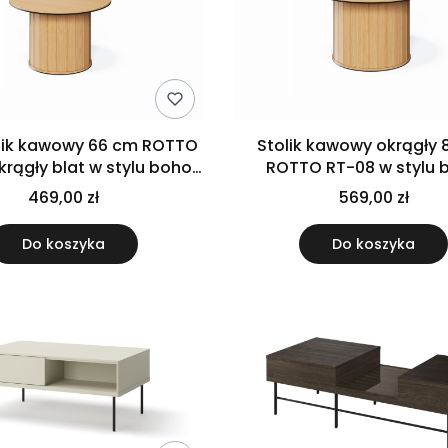
olik kawowy 66 cm ROTTO
Stolik kawowy okrągły 
krągły blat w stylu boho
ROTTO RT-08 w stylu 
drewnopodobny
drewnopodobny ryflowan
469,00 zł
569,00 zł
Do koszyka
Do koszyka