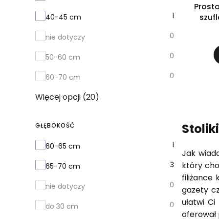
Prosto
1
szuf
40-45 cm
0
nie dotyczy
0
50-60 cm
0
60-70 cm
Więcej opcji (20)
Stolik
GŁĘBOKOŚĆ
Głębokość
1
60-65 cm
Jak wiado
3
który cho
65-70 cm
filiżance
0
nie dotyczy
gazety cz
ułatwi C
0
do 30 cm
oferował