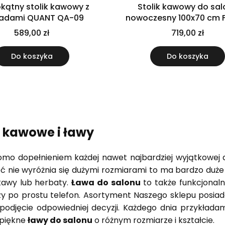
kątny stolik kawowy z
Stolik kawowy do sal
ladami QUANT QA-09
nowoczesny 100x70 cm 
szafką ryflowany fron
589,00 zł
719,00 zł
nóżkach
Do koszyka
Do koszyka
i kawowe i ławy
mo dopełnieniem każdej nawet najbardziej wyjątkowej a
ć nie wyróżnia się dużymi rozmiarami to ma bardzo duż
 kawy lub herbaty.
Ława do salonu
to także funkcjonaln
y po prostu telefon. Asortyment Naszego sklepu posiad
i podjęcie odpowiedniej decyzji. Każdego dnia przykła
 piękne
ławy do salonu
o różnym rozmiarze i kształcie.