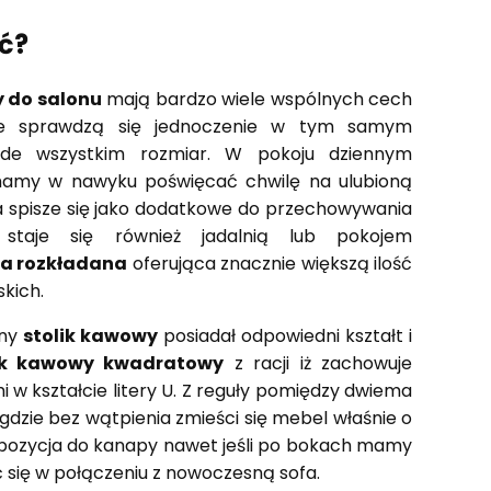
ać?
 do salonu
mają bardzo wiele wspólnych cech
sze sprawdzą się jednoczenie w tym samym
ede wszystkim rozmiar. W pokoju dziennym
mamy w nawyku poświęcać chwilę na ulubioną
a spisze się jako dodatkowe do przechowywania
 staje się również jadalnią lub pokojem
a rozkładana
oferująca znacznie większą ilość
kich.
ony
stolik kawowy
posiadał odpowiedni kształt i
ik kawowy kwadratowy
z racji iż zachowuje
w kształcie litery U. Z reguły pomiędzy dwiema
dzie bez wątpienia zmieści się mebel właśnie o
pozycja do kanapy nawet jeśli po bokach mamy
 się w połączeniu z nowoczesną sofa.