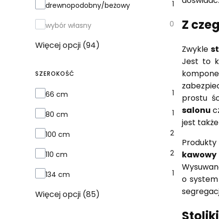
doświadcz
1
drewnopodobny/beżowy
Z czeg
0
wybór własny
Więcej opcji (94)
Zwykle
s
Jest to 
komponen
SZEROKOŚĆ
zabezpiec
Szerokość
1
66 cm
prostu ś
salonu
cz
1
80 cm
jest takż
2
100 cm
Produkty
2
kawowy 
110 cm
Wysuwana
1
134 cm
o system 
segregac
Więcej opcji (85)
Stolik