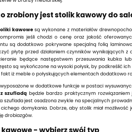
enie w branży meblarskiej.
o zrobiony jest stolik kawowy do sa
toliki kawowe
są wykonane z materiałów drewnopochodn
kompromis jeśli chodzi o cenę oraz jakość oferowany
tu są dodatkowo pokrywane specjalną folią laminowa
zyć płytę przed działaniem czynników wynikających z co
cieranie będące następstwem przesuwania kubka lu
ęsto są wykończone na wysoki połysk, by podkreślić ich
e fakt iż meble o połyskujących elementach dodatkowo r
 wyposażone w dodatkowe funkcje w postaci wysuwanych
z szufladą
będzie bardzo praktycznym rozwiązaniem j
 szuflada jest osadzona zwykle na specjalnych prowa
cichego domykania. Dobrze, aby stolik miał możliwość je
ję drobiazgów.
i kawowe - wybierz swój typ