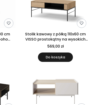
80 cm
Stolik kawowy z półką 110x60 cm
boho
VISSO prostokątny na wysokich
y korpus
nóżkach drewnopodobny
569,00 zł
Do koszyka