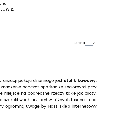
onu
FLOW z
t na
Strona
z 1
ranżacji pokoju dziennego jest
stolik kawowy
,
e znaczenie podczas spotkań ze znajomymi przy
e miejsce na podręczne rzeczy takie jak piloty,
a szeroki wachlarz brył w różnych fasonach co
damy ogromną uwagę by Nasz sklep internetowy