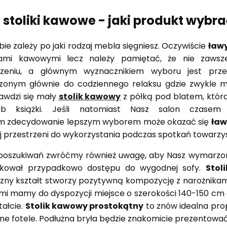
 stoliki kawowe - jaki produkt wybr
bie zależy po jaki rodzaj mebla sięgniesz. Oczywiście
ławy
ikami kawowymi lecz należy pamiętać, że nie zaw
czeniu, a głównym wyznacznikiem wyboru jest prz
zonym głównie do codziennego relaksu gdzie zwykle 
awdzi się mały
stolik kawowy
z półką pod blatem, któr
ub książki. Jeśli natomiast Nasz salon czasem
m zdecydowanie lepszym wyborem może okazać się
ław
 przestrzeni do wykorzystania podczas spotkań towarzys
poszukiwań zwróćmy również uwagę, aby Nasz wymarz
okował przypadkowo dostępu do wygodnej sofy.
Stol
ny kształt stworzy pozytywną kompozycję z narożnikami 
 mamy do dyspozycji miejsce o szerokości 140-150 cm g
tałcie.
Stolik kawowy prostokątny
to znów idealna pro
e fotele. Podłużna bryła będzie znakomicie prezentować