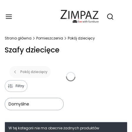
Produ
Otwórz wy
Strona główna
Pomieszczenia
Pokój dziecięcy
Szafy dziecięce
Pokój dziecięcy
Filtry
Domyślne
Lista produktów
W tej kategorii nie ma obecnie żadnych produktów