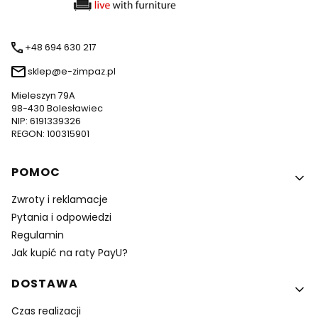
+48 694 630 217
sklep@e-zimpaz.pl
Mieleszyn 79A
98-430 Bolesławiec
NIP: 6191339326
REGON: 100315901
Linki w stopce
POMOC
Zwroty i reklamacje
Pytania i odpowiedzi
Regulamin
Jak kupić na raty PayU?
DOSTAWA
Czas realizacji