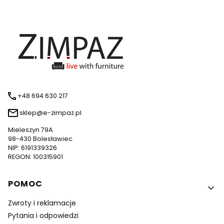
+48 694 630 217
sklep@e-zimpaz.pl
Mieleszyn 79A
98-430 Bolesławiec
NIP: 6191339326
REGON: 100315901
Linki w stopce
POMOC
Zwroty i reklamacje
Pytania i odpowiedzi