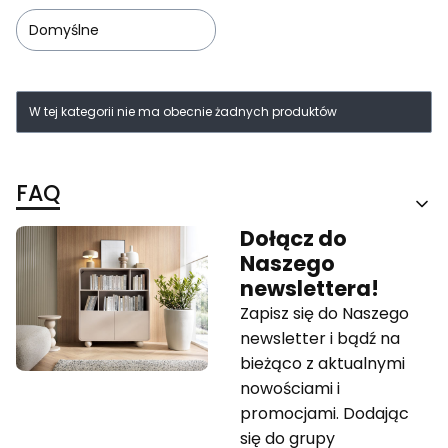
Domyślne
Lista produktów
W tej kategorii nie ma obecnie żadnych produktów
FAQ
Dołącz do
Naszego
newslettera!
Zapisz się do Naszego
newsletter i bądź na
bieżąco z aktualnymi
nowościami i
promocjami. Dodając
się do grupy