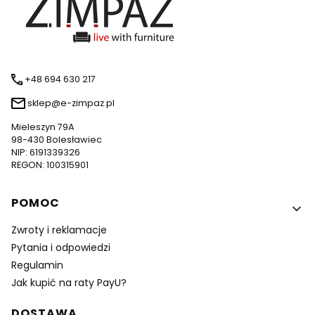
+48 694 630 217
sklep@e-zimpaz.pl
Mieleszyn 79A
98-430 Bolesławiec
NIP: 6191339326
REGON: 100315901
Linki w stopce
POMOC
Zwroty i reklamacje
Pytania i odpowiedzi
Regulamin
Jak kupić na raty PayU?
DOSTAWA