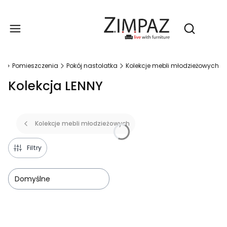
Produ
Otwórz wy
na
Pomieszczenia
Pokój nastolatka
Kolekcje mebli młodzieżowych
Kolekcja LENNY
Kolekcje mebli młodzieżowych
Filtry
Domyślne
Lista produktów