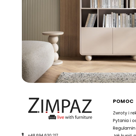
Linki 
POMOC
Zwroty i r
Pytania i 
Regulamin
+48 694 630 217
Jak kupić 