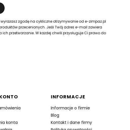
 wyrażasz zgodę na cykliczne otrzymywanie od e-zimpaz.pl
produktów przecenionych. Jeśli Twój adres e-mail zawiera
ch przetwarzanie. W każdej chwili przysługuje Ci prawo do
 KONTO
INFORMACJE
amówienia
Informacje o firmie
Blog
nia konta
Kontakt i dane firmy
walnia
Polityka prywatności