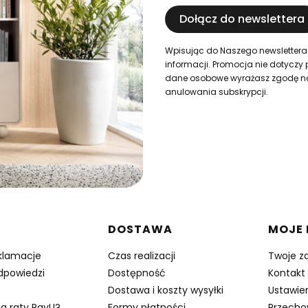
Dołącz do newslettera
Wpisując do Naszego newslettera
informacji. Promocja nie dotyczy 
dane osobowe wyrażasz zgodę na i
anulowania subskrypcji.
w stopce
DOSTAWA
MOJE
eklamacje
Czas realizacji
Twoje z
odpowiedzi
Dostępność
Kontakt
Dostawa i koszty wysyłki
Ustawie
na raty PayU?
Formy płatności
Przecho