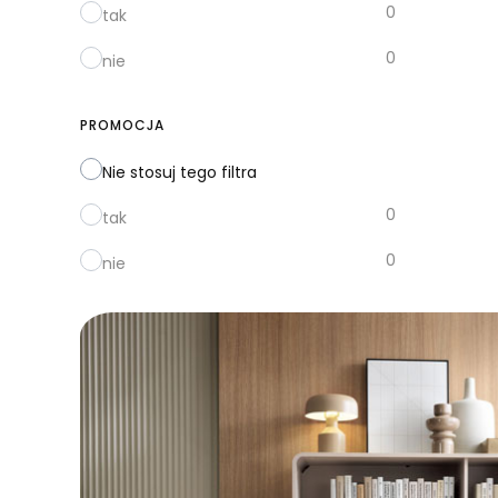
0
tak
0
nie
PROMOCJA
Nie stosuj tego filtra
0
tak
0
nie