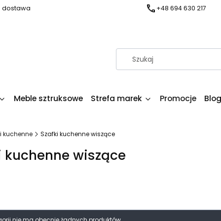
a dostawa
+48 694 630 217
Meble sztruksowe
Strefa marek
Promocje
Blo
i kuchenne
Szafki kuchenne wiszące
i kuchenne wiszące
produktów
egorii nie ma obecnie żadnych produktów