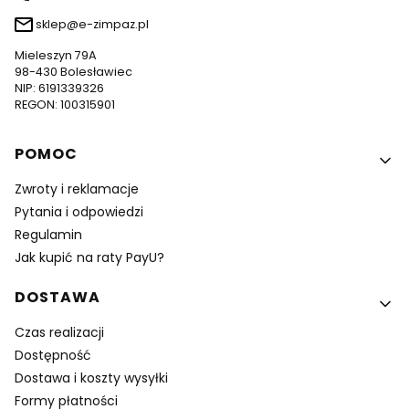
sklep@e-zimpaz.pl
Mieleszyn 79A
98-430 Bolesławiec
NIP: 6191339326
REGON: 100315901
Linki w stopce
POMOC
Zwroty i reklamacje
Pytania i odpowiedzi
Regulamin
Jak kupić na raty PayU?
DOSTAWA
Czas realizacji
Dostępność
Dostawa i koszty wysyłki
Formy płatności