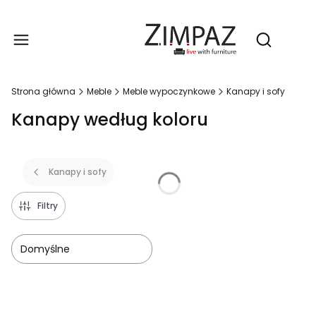
Produ
Otwórz wy
Strona główna
Meble
Meble wypoczynkowe
Kanapy i sofy
Kanapy według koloru
Kanapy i sofy
Filtry
Domyślne
Lista produktów