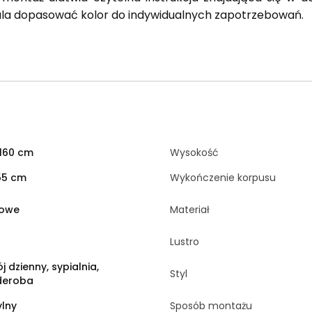
a dopasować kolor do indywidualnych zapotrzebowań.
160 cm
Wysokość
55 cm
Wykończenie korpusu
owe
Materiał
Lustro
j dzienny, sypialnia,
Styl
deroba
lny
Sposób montażu