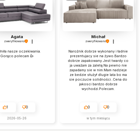
Agata
Michał
zweryfikowano
zweryfikowano
niła nasze oczekiwania.
Narożnik dobrze wykonany i ładnie
Gorąco polecam 👍️
prezentujacy sie na żywo.Bardzo
dobrze zapakowany.Jest twardy co
ja uważam za zaletę.Na pewno nie
zapadamy sie w nim.Mam nadzieje
ze bedzie służył dlugie lata bo ma
sie poczucie solidności..Cena do
jakosci bardzo dobrze
wychodzi.Polecam.
1
0
0
0
2026-05-26
w tym miesiącu