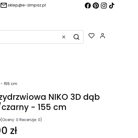
sklep@e-zimpaz.pl
Produkty w k
Wyczyść
Szukaj
g
 - 155 cm
rzydrzwiowa NIKO 3D dąb
/czarny - 155 cm
0
(Oceny: 0 Recenzje: 0)
0 zł