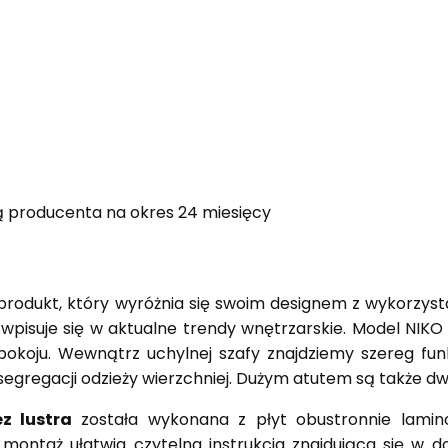
ą producenta na okres 24 miesięcy
produkt, który wyróżnia się swoim designem z wykorzys
 wpisuje się w aktualne trendy wnętrzarskie. Model NIKO
dpokoju. Wewnątrz uchylnej szafy znajdziemy szereg fu
segregacji odzieży wierzchniej. Dużym atutem są także d
z lustra
została wykonana z płyt obustronnie lami
ontaż ułatwia czytelna instrukcja znajdująca się w 