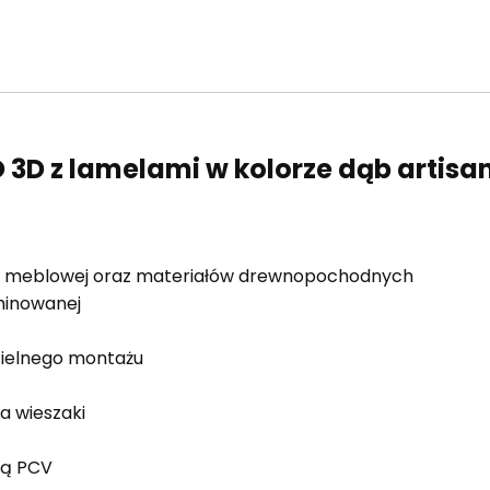
 3D z lamelami w kolorze dąb artisa
ty meblowej oraz materiałów drewnopochodnych
minowanej
zielnego montażu
a wieszaki
ną PCV