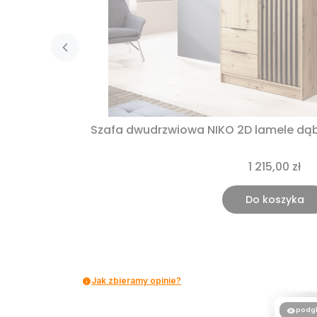
Szafa dwudrzwiowa NIKO 2D lamele dąb
1 215,00 zł
Do koszyka
Jak zbieramy opinie?
podg