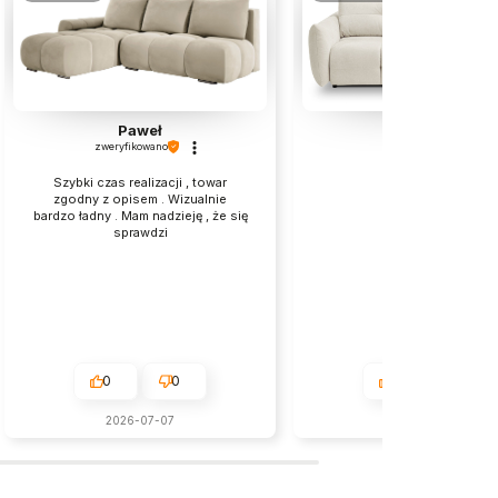
Paweł
Marek
zweryfikowano
zweryfikowano
Szybki czas realizacji , towar
super❤️
zgodny z opisem . Wizualnie
bardzo ładny . Mam nadzieję , że się
sprawdzi
0
0
0
0
2026-07-07
2026-05-28