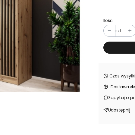
Ilość
szt.
Czas wysyłki
Dostawa
d
Zapytaj o p
Udostępnij