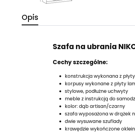
Opis
Szafa na ubrania NIKO
Cechy szczególne:
konstrukcja wykonana z pły
korpusy wykonane z płyty la
stylowe, podłużne uchwyty
meble z instrukcją do samod
kolor: dąb artisan/czarny
szafa wyposażona w drążek n
dwie wysuwane szuflady
krawędzie wykończone oklei