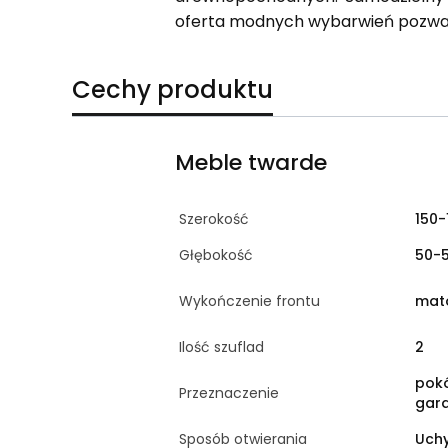
oferta modnych wybarwień pozwal
Cechy produktu
Meble twarde
Szerokość
150-
Głębokość
50-
Wykończenie frontu
mat
Ilość szuflad
2
pokó
Przeznaczenie
gar
Sposób otwierania
Uchy