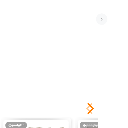
podgląd
podgląd