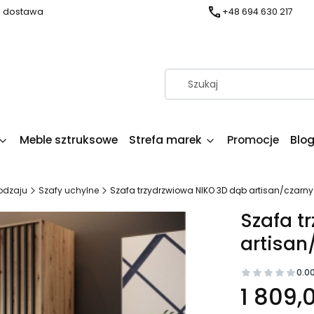
a dostawa
+48 694 630 217
Meble sztruksowe
Strefa marek
Promocje
Blo
odzaju
Szafy uchylne
Szafa trzydrzwiowa NIKO 3D dąb artisan/czarny
Szafa t
artisan
0.0
1 809,0