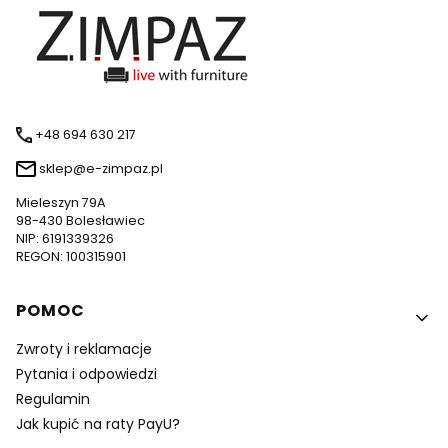
+48 694 630 217
sklep@e-zimpaz.pl
Mieleszyn 79A
98-430 Bolesławiec
NIP: 6191339326
REGON: 100315901
Linki w stopce
POMOC
Zwroty i reklamacje
Pytania i odpowiedzi
Regulamin
Jak kupić na raty PayU?