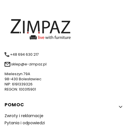
+48 694 630 217
sklep@e-zimpaz.pl
Mieleszyn 79A
98-430 Bolesławiec
NIP: 6191339326
REGON: 100315901
Linki w stopce
POMOC
Zwroty i reklamacje
Pytania i odpowiedzi