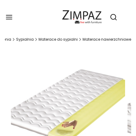
Produ
Otwórz wy
czenia
Sypialnia
Materace do sypialni
Materace nawierzchniowe