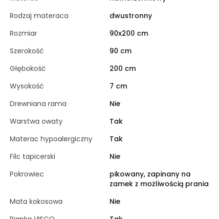
Rodzaj materaca
dwustronny
Rozmiar
90x200 cm
Szerokość
90 cm
Głębokość
200 cm
Wysokość
7 cm
Drewniana rama
Nie
Warstwa owaty
Tak
Materac hypoalergiczny
Tak
Filc tapicerski
Nie
Pokrowiec
pikowany, zapinany na
zamek z możliwością prania
Mata kokosowa
Nie
Pianka VISCO
Tak