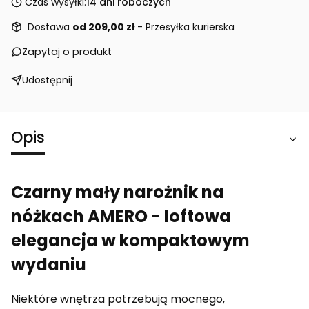
Czas wysyłki:
14 dni roboczych
Dostawa
od 209,00 zł
- Przesyłka kurierska
Zapytaj o produkt
Udostępnij
Opis
Czarny mały narożnik na
nóżkach AMERO - loftowa
elegancja w kompaktowym
wydaniu
Niektóre wnętrza potrzebują mocnego,