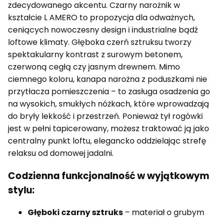
zdecydowanego akcentu. Czarny narożnik w
kształcie L AMERO to propozycja dla odważnych,
ceniących nowoczesny design i industrialne bądź
loftowe klimaty. Głęboka czerń sztruksu tworzy
spektakularny kontrast z surowym betonem,
czerwoną cegłą czy jasnym drewnem. Mimo
ciemnego koloru, kanapa narożna z poduszkami nie
przytłacza pomieszczenia – to zasługa osadzenia go
na wysokich, smukłych nóżkach, które wprowadzają
do bryły lekkość i przestrzeń. Ponieważ tył rogówki
jest w pełni tapicerowany, możesz traktować ją jako
centralny punkt loftu, elegancko oddzielając strefę
relaksu od domowej jadalni.
Codzienna funkcjonalność w wyjątkowym
stylu:
Głęboki czarny sztruks
– materiał o grubym