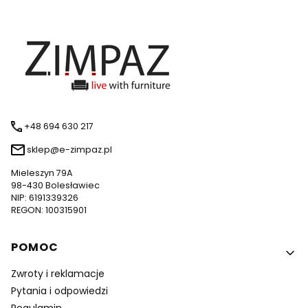
+48 694 630 217
sklep@e-zimpaz.pl
Mieleszyn 79A
98-430 Bolesławiec
NIP: 6191339326
REGON: 100315901
Linki w stopce
POMOC
Zwroty i reklamacje
Pytania i odpowiedzi