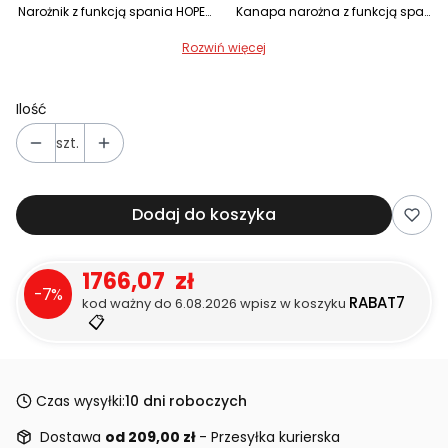
Narożnik z funkcją spania HOPE beżowa plecionka obustronny na sprężynach
Kanapa narożna z funkcją spania HOPE granatowa plecionka obustronny
Rozwiń więcej
Ilość
szt.
Dodaj do koszyka
1766,07 zł
-7%
RABAT7
kod ważny do 6.08.2026 wpisz w koszyku
📋
Czas wysyłki:
10 dni roboczych
Dostawa
od 209,00 zł
- Przesyłka kurierska