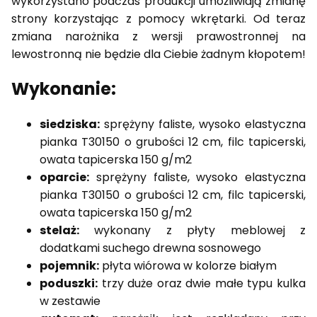
wykorzystano podczas produkcji umożliwiają zmianę
strony korzystając z pomocy wkrętarki. Od teraz
zmiana narożnika z wersji prawostronnej na
lewostronną nie będzie dla Ciebie żadnym kłopotem!
Wykonanie:
siedziska:
sprężyny faliste, wysoko elastyczna
pianka T30150 o grubości 12 cm, filc tapicerski,
owata tapicerska 150 g/m2
oparcie:
sprężyny faliste, wysoko elastyczna
pianka T30150 o grubości 12 cm, filc tapicerski,
owata tapicerska 150 g/m2
stelaż:
wykonany z płyty meblowej z
dodatkami suchego drewna sosnowego
pojemnik:
płyta wiórowa w kolorze białym
poduszki:
trzy duże oraz dwie małe typu kulka
w zestawie