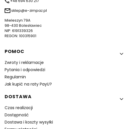
+48 694 630 217
sklep@e-zimpaz.pl
Mieleszyn 79A
98-430 Bolesławiec
NIP: 6191339326
REGON: 100315901
Linki w stopce
POMOC
Zwroty i reklamacje
Pytania i odpowiedzi
Regulamin
Jak kupić na raty PayU?
DOSTAWA
Czas realizacji
Dostępność
Dostawa i koszty wysyłki