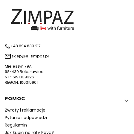
+48 694 630 217
sklep@e-zimpaz.pl
Mieleszyn 79A
98-430 Bolesławiec
NIP: 6191339326
REGON: 100315901
Linki w stopce
POMOC
Zwroty i reklamacje
Pytania i odpowiedzi
Regulamin
Jak kupić na raty PayU?