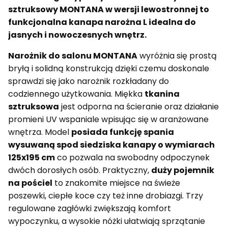
sztruksowy MONTANA w wersji lewostronnej to
funkcjonalna kanapa narożna L idealna do
jasnych i nowoczesnych wnętrz.
Narożnik do salonu MONTANA
wyróżnia się prostą
bryłą i solidną konstrukcją dzięki czemu doskonale
sprawdzi się jako narożnik rozkładany do
codziennego użytkowania. Miękka
tkanina
sztruksowa
jest odporna na ścieranie oraz działanie
promieni UV wspaniale wpisując się w aranżowane
wnętrza. Model
posiada funkcję spania
wysuwaną spod siedziska kanapy o wymiarach
125x195 cm
co pozwala na swobodny odpoczynek
dwóch dorosłych osób. Praktyczny,
duży pojemnik
na pościel
to znakomite miejsce na świeże
poszewki, ciepłe koce czy też inne drobiazgi. Trzy
regulowane zagłówki zwiększają komfort
wypoczynku, a wysokie nóżki ułatwiają sprzątanie