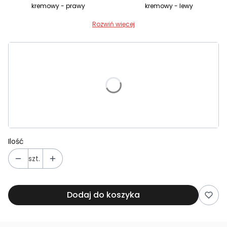
kremowy - prawy
kremowy - lewy
Rozwiń więcej
Wybierz wariant produktu:
Poszczególne warianty mogą różnić się ceną
*
Kolor nóg
Wybierz
Ilość
szt.
Dodaj do koszyka