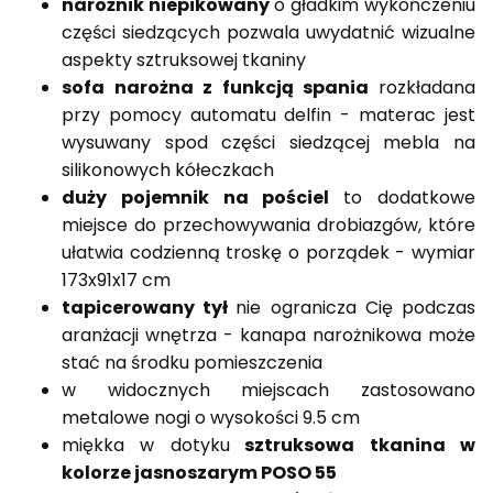
narożnik niepikowany
o gładkim wykończeniu
części siedzących pozwala uwydatnić wizualne
aspekty sztruksowej tkaniny
sofa narożna z funkcją spania
rozkładana
przy pomocy automatu delfin - materac jest
wysuwany spod części siedzącej mebla na
silikonowych kółeczkach
duży pojemnik na pościel
to dodatkowe
miejsce do przechowywania drobiazgów, które
ułatwia codzienną troskę o porządek - wymiar
173x91x17 cm
tapicerowany tył
nie ogranicza Cię podczas
aranżacji wnętrza - kanapa narożnikowa może
stać na środku pomieszczenia
w widocznych miejscach zastosowano
metalowe nogi o wysokości 9.5 cm
miękka w dotyku
sztruksowa tkanina w
kolorze jasnoszarym POSO 55