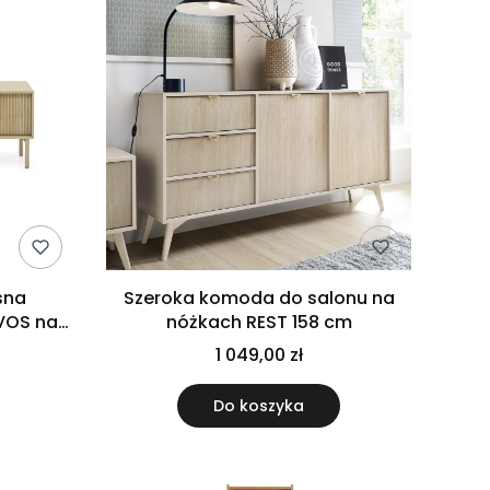
sna
Szeroka komoda do salonu na
VOS na
nóżkach REST 158 cm
cremona
1 049,00 zł
Do koszyka