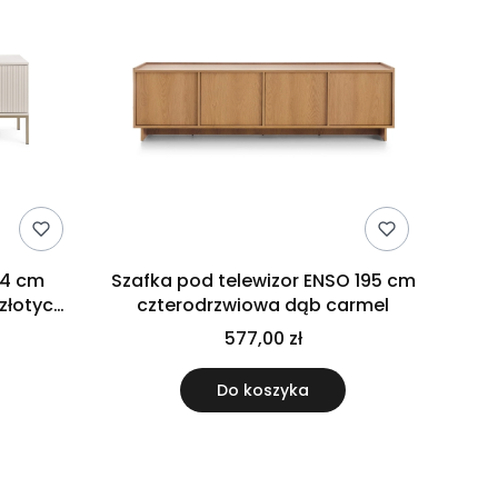
54 cm
Szafka pod telewizor ENSO 195 cm
złotych
czterodrzwiowa dąb carmel
577,00 zł
Do koszyka