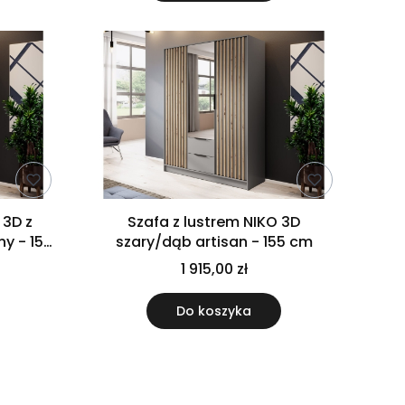
 3D z
Szafa z lustrem NIKO 3D
ny - 155
szary/dąb artisan - 155 cm
1 915,00 zł
Do koszyka