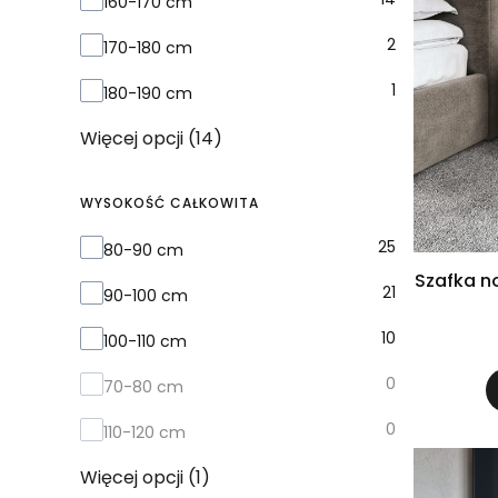
160-170 cm
2
170-180 cm
1
180-190 cm
Więcej opcji (14)
WYSOKOŚĆ CAŁKOWITA
Wysokość całkowita
25
80-90 cm
Szafka n
21
90-100 cm
10
100-110 cm
0
70-80 cm
0
110-120 cm
Więcej opcji (1)