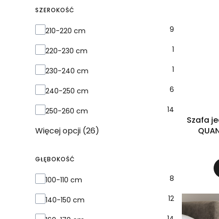
SZEROKOŚĆ
Szerokość
9
210-220 cm
1
220-230 cm
1
230-240 cm
6
240-250 cm
14
250-260 cm
Szafa j
QUAN
Więcej opcji (26)
GŁĘBOKOŚĆ
Głębokość
8
100-110 cm
12
140-150 cm
14