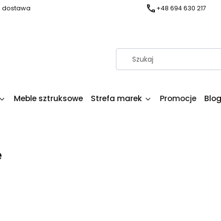
a dostawa
+48 694 630 217
Meble sztruksowe
Strefa marek
Promocje
Blo
e
produktów