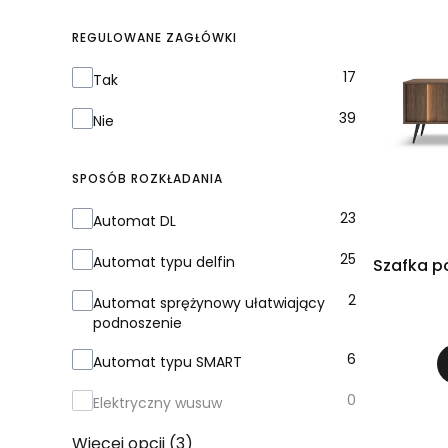
REGULOWANE ZAGŁÓWKI
Regulowane zagłówki
17
Tak
39
Nie
SPOSÓB ROZKŁADANIA
Sposób rozkładania
23
Automat DL
25
Automat typu delfin
Szafka p
2
Automat sprężynowy ułatwiający
podnoszenie
6
Automat typu SMART
0
Elektryczny wusuw
Więcej opcji (3)