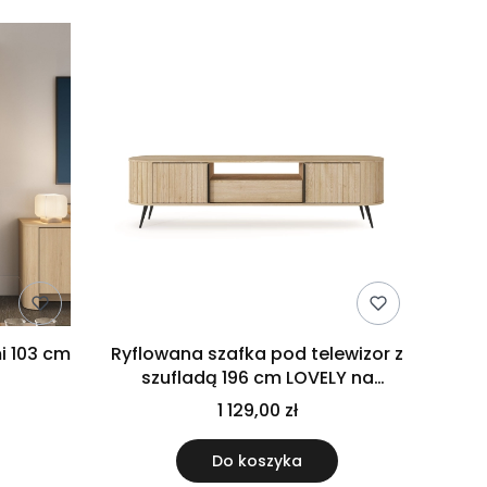
i 103 cm
Ryflowana szafka pod telewizor z
szufladą 196 cm LOVELY na
nóżkach dąb cremona
1 129,00 zł
Do koszyka