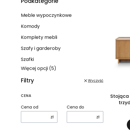
Podkategorie
Meble wypoczynkowe
Komody
Komplety mebli
Szafy i garderoby
Szafki
Więcej opcji (5)
Filtry
Wyczyść
Stojąca
CENA
trzy
Cena od
Cena do
zł
zł