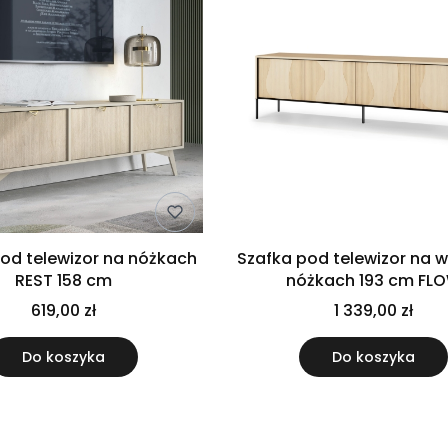
od telewizor na nóżkach
Szafka pod telewizor na 
REST 158 cm
nóżkach 193 cm FL
czterodrzwiowa stoj
619,00 zł
1 339,00 zł
Do koszyka
Do koszyka