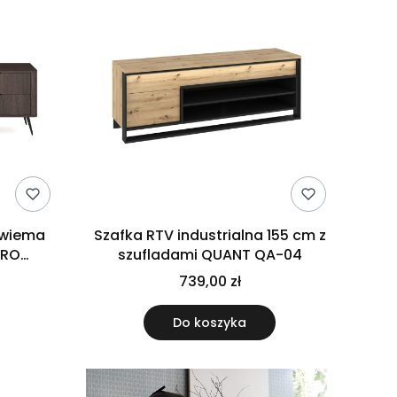
dwiema
Szafka RTV industrialna 155 cm z
ERO
szufladami QUANT QA-04
ch
739,00 zł
nin
Do koszyka