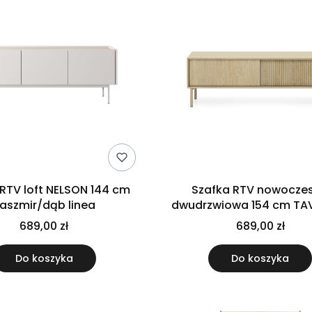
ft NELSON 144 cm
Szafka RTV nowocze
aszmir/dąb linea
dwudrzwiowa 154 cm TA
nóżkach ryflowana dąb 
689,00 zł
689,00 zł
Do koszyka
Do koszyka