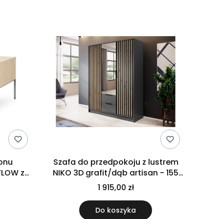
onu
Szafa do przedpokoju z lustrem
FLOW z
NIKO 3D grafit/dąb artisan - 155
t na
cm
1 915,00 zł
Do koszyka