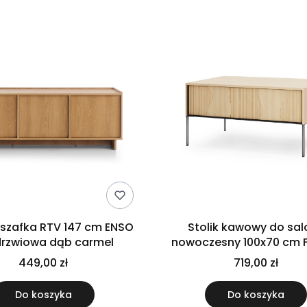
 szafka RTV 147 cm ENSO
Stolik kawowy do sal
drzwiowa dąb carmel
nowoczesny 100x70 cm 
szafką ryflowany fron
449,00 zł
719,00 zł
nóżkach
Do koszyka
Do koszyka