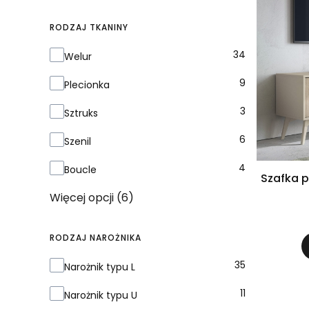
RODZAJ TKANINY
Rodzaj tkaniny
34
Welur
9
Plecionka
3
Sztruks
6
Szenil
4
Boucle
Szafka p
Więcej opcji (6)
RODZAJ NAROŻNIKA
Rodzaj narożnika
35
Narożnik typu L
11
Narożnik typu U