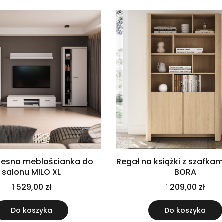
esna meblościanka do
Regał na książki z szafkam
salonu MILO XL
BORA
1 529,00 zł
1 209,00 zł
Do koszyka
Do koszyka