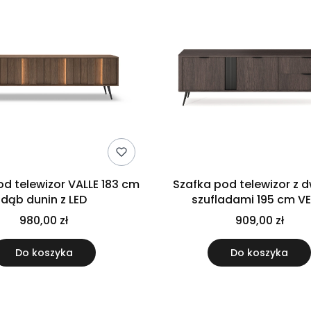
od telewizor VALLE 183 cm
Szafka pod telewizor z 
dąb dunin z LED
szufladami 195 cm V
ryflowana na nóżka
980,00 zł
909,00 zł
dwudrzwiowa dąb du
Do koszyka
Do koszyka