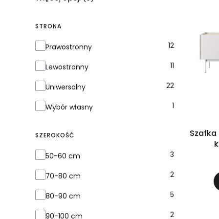
STRONA
Strona
12
Prawostronny
11
Lewostronny
22
Uniwersalny
1
Wybór własny
Szafka RTV lo
SZEROKOŚĆ
k
Szerokość
3
50-60 cm
2
70-80 cm
5
80-90 cm
2
90-100 cm