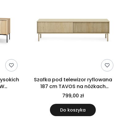
wysokich
Szafka pod telewizor ryflowana
OW
187 cm TAVOS na nóżkach
ąca
stojąca drewnopodobna
799,00 zł
Do koszyka