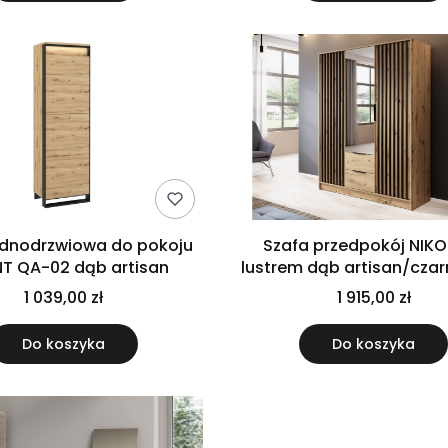
ednodrzwiowa do pokoju
Szafa przedpokój NIKO
T QA-02 dąb artisan
lustrem dąb artisan/czar
cm
1 039,00 zł
1 915,00 zł
Do koszyka
Do koszyka