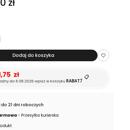
0 zł
Dodaj do koszyka
1,75 zł
📋
RABAT7
ażny do 6.08.2026 wpisz w koszyku
:
do 21 dni roboczych
armowa
- Przesyłka kurierska
rodukt