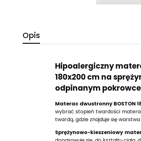
Opis
Hipoalergiczny mate
180x200 cm na spręży
odpinanym pokrowc
Materac dwustronny BOSTON 
wybrać stopień twardości materac
twardą, gdzie znajduje się warstw
Sprężynowo-kieszeniowy mate
dopasowuje się do kształtu ciała