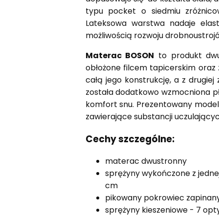
typu pocket o siedmiu zróżnico
Lateksowa warstwa nadaje elast
możliwością rozwoju drobnoustrojó
Materac BOSON
to produkt dwus
obłożone filcem tapicerskim oraz
całą jego konstrukcję, a z drugie
została dodatkowo wzmocniona pł
komfort snu. Prezentowany model 
zawierające substancji uczulającyc
Cechy szczególne:
materac dwustronny
sprężyny wykończone z jednej 
cm
pikowany pokrowiec zapinany
sprężyny kieszeniowe - 7 op