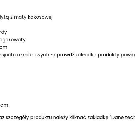
łytą z maty kokosowej
rdy
cego/owaty
 cm
rsjach rozmiarowych - sprawdź zakładkę produkty powi
0 cm
z szczegóły produktu należy kliknąć zakładkę "Dane tech