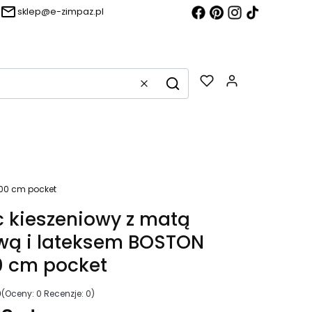
sklep@e-zimpaz.pl
Produkty w k
Wyczyść
Szukaj
g
200 cm pocket
 kieszeniowy z matą
wą i lateksem BOSTON
0 cm pocket
0
(Oceny: 0 Recenzje: 0)