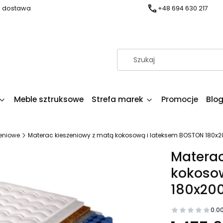
a dostawa
+48 694 630 217
Meble sztruksowe
Strefa marek
Promocje
Blo
zeniowe
Materac kieszeniowy z matą kokosową i lateksem BOSTON 180x
Materac
kokoso
180x20
0.0