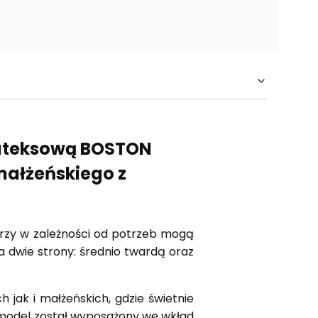
lateksową BOSTON
małżeńskiego z
órzy w zależności od potrzeb mogą
 dwie strony: średnio twardą oraz
 jak i małżeńskich, gdzie świetnie
 model został wyposażony we wkład