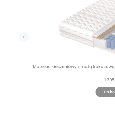
Materac kieszeniowy z matą kokosową
1 305
Do ko