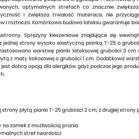
wanych, optymalnych strefach co znacznie zwiększa
yczność i zwiększa trwałość materaca, nie przyciąg
w i roztocza. Komórkowa budowa lateksu gwarantuje bard
tronny. Sprężyny kieszeniowe znajdujące się wewnątr
 z jednej strony wysoko elastyczną pianką T-25 o gruboś
j zastosowano warstwę pianki lateksowej grubości 3 cm 
ytą z maty kokosowej o grubości 1 cm. Dodatkowa warst
jest dobrą opcją dla alergików gdyż podczas jego prod
h.
strony płytą pianki T-25 grubości 2 cm, z drugiej strony p
 na zamek z możliwością prania
tymalnych stref twardości