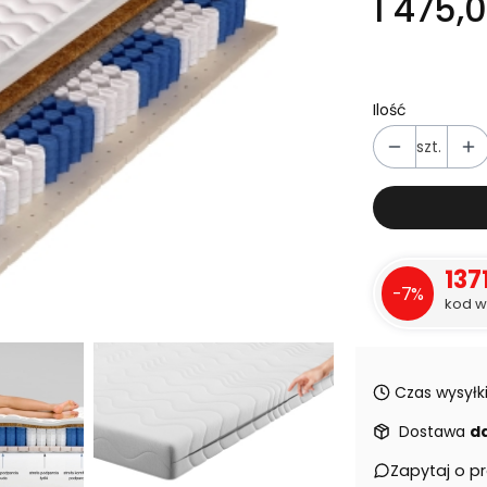
1 475,0
Ilość
szt.
137
-7%
kod w
Czas wysyłki
Dostawa
d
Zapytaj o p