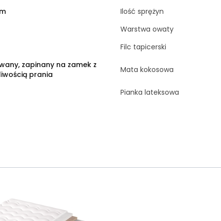
cm
Ilość sprężyn
Warstwa owaty
Filc tapicerski
wany, zapinany na zamek z
Mata kokosowa
iwością prania
Pianka lateksowa