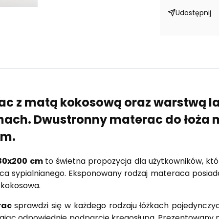
Udostępnij
rac z matą kokosową oraz warstwą 
nach. Dwustronny materac do łoża 
em.
180x200 cm
to świetna propozycja dla użytkowników, kt
a sypialnianego. Eksponowany rodzaj materaca posiada
a kokosowa.
rac
sprawdzi się w każdego rodzaju łóżkach pojedynczych
, dając odpowiednie podparcie kręgosłupa. Prezentowany