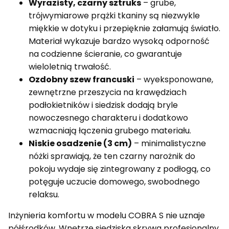
Wyrazisty, czarny sztruks
– grube,
trójwymiarowe prążki tkaniny są niezwykle
miękkie w dotyku i przepięknie załamują światło.
Materiał wykazuje bardzo wysoką odporność
na codzienne ścieranie, co gwarantuje
wieloletnią trwałość.
Ozdobny szew francuski
– wyeksponowane,
zewnętrzne przeszycia na krawędziach
podłokietników i siedzisk dodają bryle
nowoczesnego charakteru i dodatkowo
wzmacniają łączenia grubego materiału.
Niskie osadzenie (3 cm)
– minimalistyczne
nóżki sprawiają, że ten czarny narożnik do
pokoju wydaje się zintegrowany z podłogą, co
potęguje uczucie domowego, swobodnego
relaksu.
Inżynieria komfortu w modelu COBRA S nie uznaje
półśrodków. Wnętrze siedziska skrywa profesjonalny