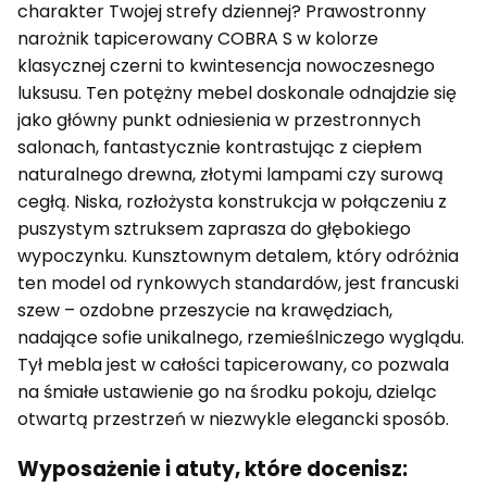
charakter Twojej strefy dziennej? Prawostronny
narożnik tapicerowany COBRA S w kolorze
klasycznej czerni to kwintesencja nowoczesnego
luksusu. Ten potężny mebel doskonale odnajdzie się
jako główny punkt odniesienia w przestronnych
salonach, fantastycznie kontrastując z ciepłem
naturalnego drewna, złotymi lampami czy surową
cegłą. Niska, rozłożysta konstrukcja w połączeniu z
puszystym sztruksem zaprasza do głębokiego
wypoczynku. Kunsztownym detalem, który odróżnia
ten model od rynkowych standardów, jest francuski
szew – ozdobne przeszycie na krawędziach,
nadające sofie unikalnego, rzemieślniczego wyglądu.
Tył mebla jest w całości tapicerowany, co pozwala
na śmiałe ustawienie go na środku pokoju, dzieląc
otwartą przestrzeń w niezwykle elegancki sposób.
Wyposażenie i atuty, które docenisz: