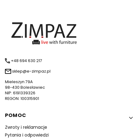
+48 694 630 217
sklep@e-zimpaz.pl
Mieleszyn 79A
98-430 Bolesławiec
NIP: 6191339326
REGON: 100315901
Linki w stopce
POMOC
Zwroty i reklamacje
Pytania i odpowiedzi