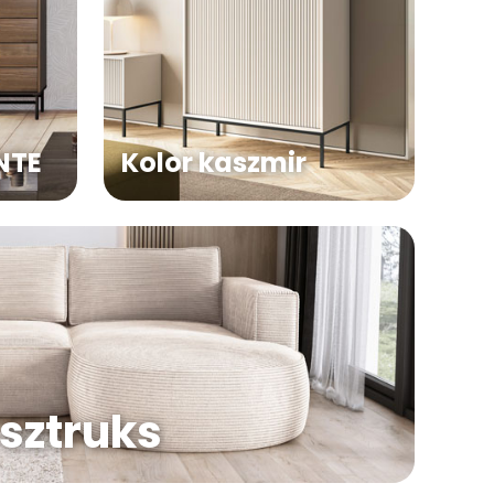
NTE
Kolor kaszmir
sztruks