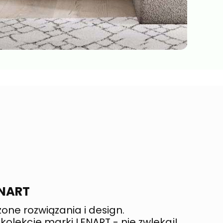
ENART
ne rozwiązania i design.
olekcje marki LENART - nie zwlekaj!