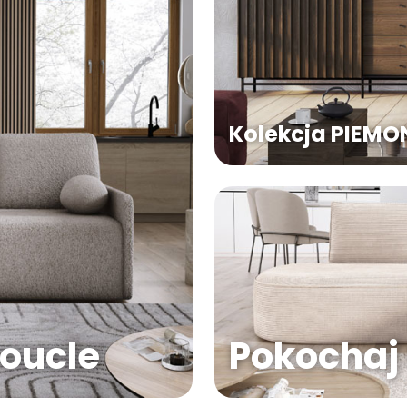
Kolekcja PIEMO
Pokochaj 
boucle