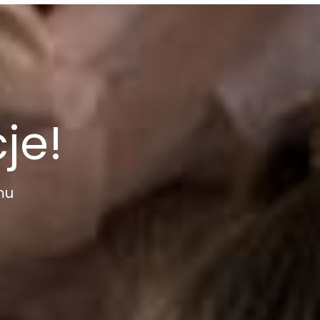
je!
mu