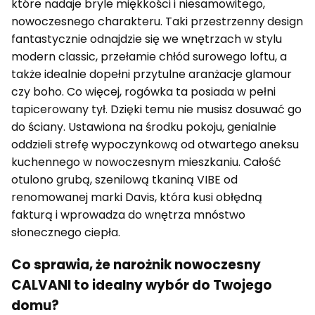
które nadaje bryle miękkości i niesamowitego,
nowoczesnego charakteru. Taki przestrzenny design
fantastycznie odnajdzie się we wnętrzach w stylu
modern classic, przełamie chłód surowego loftu, a
także idealnie dopełni przytulne aranżacje glamour
czy boho. Co więcej, rogówka ta posiada w pełni
tapicerowany tył. Dzięki temu nie musisz dosuwać go
do ściany. Ustawiona na środku pokoju, genialnie
oddzieli strefę wypoczynkową od otwartego aneksu
kuchennego w nowoczesnym mieszkaniu. Całość
otulono grubą, szenilową tkaniną VIBE od
renomowanej marki Davis, która kusi obłędną
fakturą i wprowadza do wnętrza mnóstwo
słonecznego ciepła.
Co sprawia, że narożnik nowoczesny
CALVANI to idealny wybór do Twojego
domu?